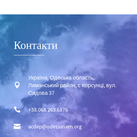
sexy twink bukkake soaked.
www.fapgosu.com
https://xxxhdfire.com
massive pecker for a wicked tranny.
Video
Player
Контакти
Україна, Одеська область,

Лиманський район, с Корсунці, вул.
Садова 37

+38.068.263.6876

acdep@odessasem.org