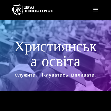
Християнськ
а освіта
Служити. Піклуватись. Впливати.