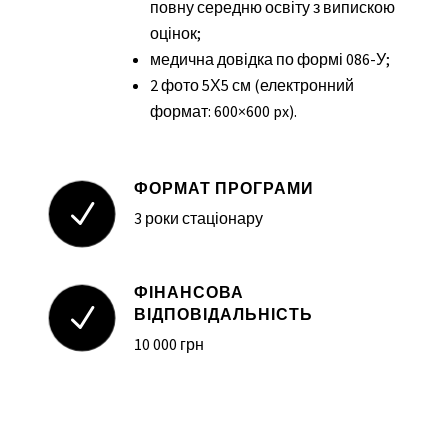
повну середню освіту з випискою
оцінок;
медична довідка по формі 086-У;
2 фото 5Х5 см (електронний
формат: 600×600 px).
ФОРМАТ ПРОГРАМИ
N
3 роки стаціонару
ФІНАНСОВА
N
ВІДПОВІДАЛЬНІСТЬ
10 000 грн