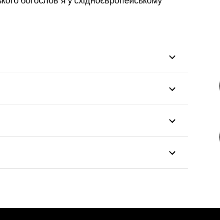
ького богослов’я у східноєвропейському