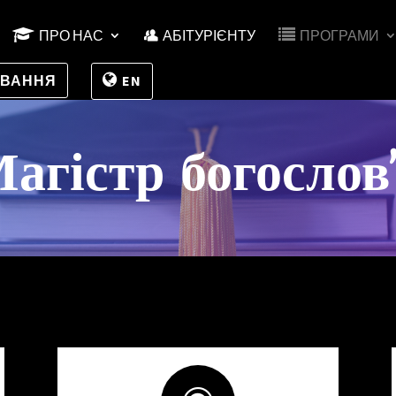
ПРО НАС
АБІТУРІЄНТУ
ПРОГРАМИ
УВАННЯ
EN
агістр богослов