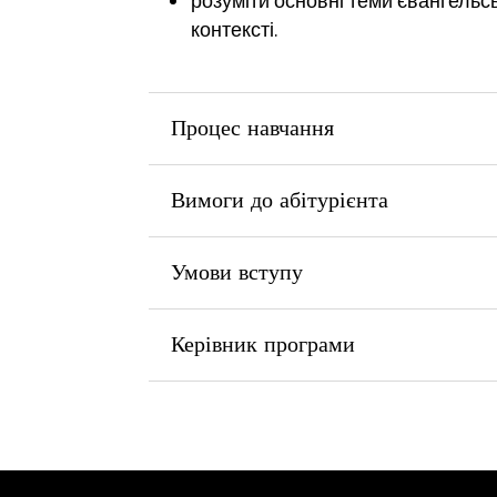
розуміти основні теми євангельс
контексті.
Процес навчання
Вимоги до абітурієнта
Умови вступу
Керівник програми