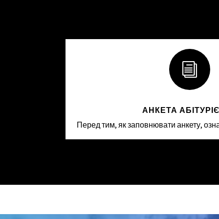
i
АНКЕТА АБІТУРІ
Перед тим, як заповнювати анкету, озн
sexy twink bukkake soaked.
www.fapgosu.com
https://xxxhdfire.com
massive pecker for a wicked tranny.