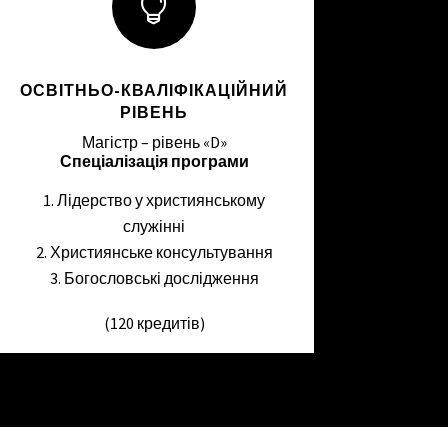

ОСВІТНЬО-КВАЛІФІКАЦІЙНИЙ
РІВЕНЬ
Магістр – рівень «D»
Спеціалізація програми
Лідерство у християнському
служінні
Християнське консультування
Богословські дослідження
(120 кредитів)