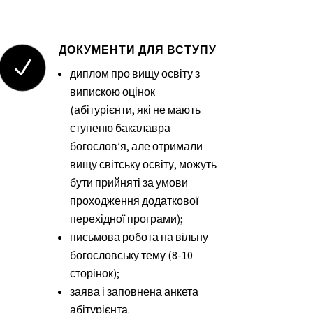
ДОКУМЕНТИ ДЛЯ ВСТУПУ
N
диплом про вищу освіту з
випискою оцінок
(абітурієнти, які не мають
ступеню бакалавра
богослов’я, але отримали
вищу світську освіту, можуть
бути прийняті за умови
проходження додаткової
перехідної програми);
письмова робота на вільну
богословську тему (8-10
сторінок);
заява і заповнена анкета
абітурієнта.