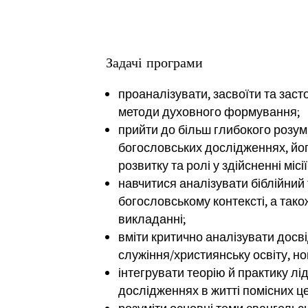
Задачі програми
проаналізувати, засвоїти та заст
методи духовного формування;
прийти до більш глибокого розу
богословських дослідженнях,
йог
розвитку та ролі у здійсненні місії
навчитися аналізувати біблійний 
богословському контексті, а тако
викладанні;
вміти критично аналізувати досв
служіння/християнську освіту, н
інтегрувати теорію й практику
лі
дослідженнях
в житті помісних ц