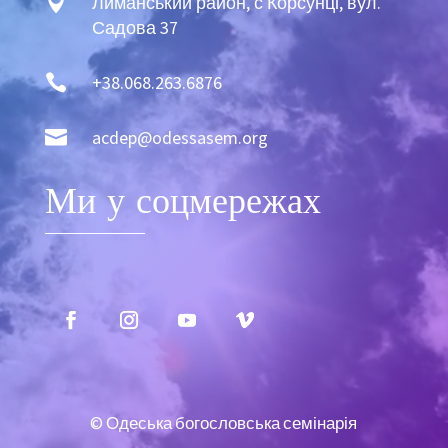

Лиманський район, с Корсунці, вул.
Садова 37

+38.068.263.6876

acdep@odessasem.org
Ми у соцмережах
© Одеська богословська семінарія